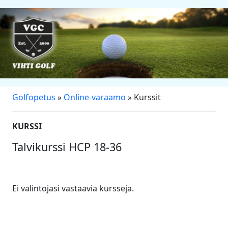
Golfopetus
»
Online-varaamo
» Kurssit
KURSSI
Talvikurssi HCP 18-36
Ei valintojasi vastaavia kursseja.