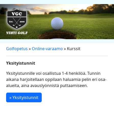
Golfopetus
»
Online-varaamo
» Kurssit
Yksityistunnit
Yksityistunnille voi osallistua 1-4 henkilöä. Tunnin
aikana harjoitellaan oppilaan haluamia pelin eri osa-
alueita, aina avauslyönnistä puttaamiseen.
» Yksityistunnit