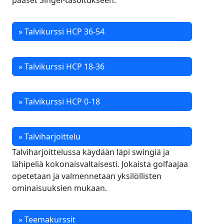
pääset Singel-tasoitukseen.
» Talvikurssi HCP 36-54
» Talvikurssi HCP 18-36
» Talvikurssi HCP 0-18
» Talviharjoittelu
Talviharjoittelussa käydään läpi swingiä ja
lähipeliä kokonaisvaltaisesti. Jokaista golfaajaa
opetetaan ja valmennetaan yksilöllisten
ominaisuuksien mukaan.
» Teemakurssit