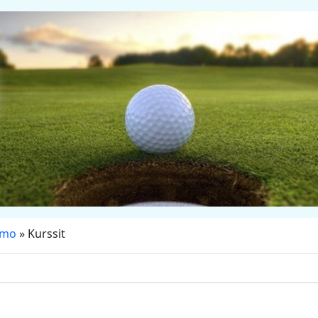
amo
» Kurssit