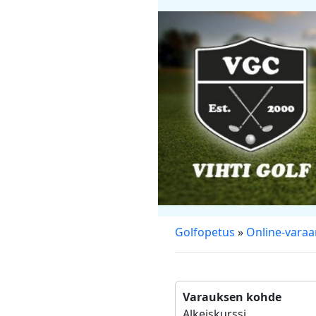
Golfopetus
»
Online-vara
Varauksen kohde
Alkeiskurssi