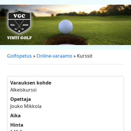
Golfopetus
»
Online-varaamo
» Kurssit
Varauksen kohde
Alkeiskurssi
Opettaja
Jouko Mikkola
Aika
Hinta